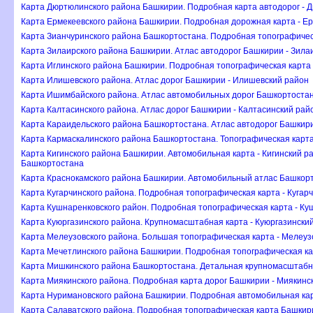
Карта Дюртюлинского района Башкирии. Подробная карта автодорог - 
Карта Ермекеевского района Башкирии. Подробная дорожная карта - Е
Карта Зианчуринского района Башкортостана. Подробная топографическ
Карта Зилаирского района Башкирии. Атлас автодорог Башкирии - Зила
Карта Иглинского района Башкирии. Подробная топографическая карта 
Карта Илишевского района. Атлас дорог Башкирии - Илишевский район
Карта Ишимбайского района. Атлас автомобильных дорог Башкортоста
Карта Калтасинского района. Атлас дорог Башкирии - Калтасинский рай
Карта Караидельского района Башкортостана. Атлас автодорог Башкири
Карта Кармаскалинского района Башкортостана. Топографическая карта
Карта Кигинского района Башкирии. Автомобильная карта - Кигинский р
Башкортостана
Карта Краснокамского района Башкирии. Автомобильный атлас Башкорт
Карта Кугарчинского района. Подробная топографическая карта - Куга
Карта Кушнаренковского район. Подробная топографическая карта - К
Карта Куюргазинского района. Крупномасштабная карта - Куюргазински
Карта Мелеузовского района. Большая топографическая карта - Мелеуз
Карта Мечетлинского района Башкирии. Подробная топографическая ка
Карта Мишкинского района Башкортостана. Детальная крупномасштабн
Карта Миякинского района. Подробная карта дорог Башкирии - Миякинс
Карта Нуримановского района Башкирии. Подробная автомобильная кар
Карта Салаватского района. Подробная топографическая карта Башкир