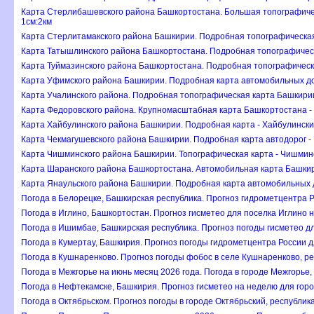
Карта Стерлибашевского района Башкортостана. Большая топографиче
1см:2км
Карта Стерлитамакского района Башкирии. Подробная топографическая
Карта Татышлинского района Башкортостана. Подробная топографичес
Карта Туймазинского района Башкортостана. Подробная топографическа
Карта Уфимского района Башкирии. Подробная карта автомобильных до
Карта Учалинского района. Подробная топографическая карта Башкирии
Карта Федоровского района. Крупномасштабная карта Башкортостана -
Карта Хайбулинского района Башкирии. Подробная карта - Хайбулинск
Карта Чекмагушевского района Башкирии. Подробная карта автодорог -
Карта Чишминского района Башкирии. Топографическая карта - Чишмин
Карта Шаранского района Башкортостана. Автомобильная карта Башки
Карта Янаульского района Башкирии. Подробная карта автомобильных д
Погода в Белорецке, Башкирская республика. Прогноз гидрометцентра 
Погода в Иглино, Башкортостан. Прогноз гисметео для поселка Иглино н
Погода в Ишимбае, Башкирская республика. Прогноз погоды гисметео 
Погода в Кумертау, Башкирия. Прогноз погоды гидрометцентра России д
Погода в Кушнаренково. Прогноз погоды фобос в селе Кушнаренково, р
Погода в Межгорье на июнь месяц 2026 года. Погода в городе Межгорье
Погода в Нефтекамске, Башкирия. Прогноз гисметео на неделю для гор
Погода в Октябрьском. Прогноз погоды в городе Октябрьский, республи