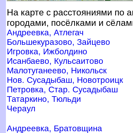
На карте с расстояниями по 
ородами, посёлками и сёлам
Андреевка, Атлегач
Большекуразово, Зайцево
Игровка, Ижболдино
Исанбаево, Кульсаитово
Малотуганеево, Никольск
Нов. Сусадыбаш, Новотроицк
Петровка, Стар. Сусадыбаш
Татаркино, Тюльди
Чераул
Андреевка, Братовщина