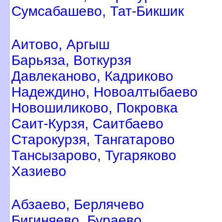
Сумсабашево, Тат-Бикшик
Аитово, Аргыш
Барьяза, Воткурзя
Давлеканово, Кадриково
Надеждино, Новоалтыбаево
Новошиликово, Покровка
Саит-Курзя, Саитбаево
Старокурзя, Тангатарово
Тансызарово, Тугаряково
Хазиево
Абзаево, Берлячево
Бигиняево, Бураево