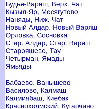
Будья-Варяш, Верх. Чат
Кызыл-Яр, Месягутово
Наняды, Ниж. Чат
Новый Алдар, Новый Варяш
Орловка, Сосновка
Стар. Алдар, Стар. Варяш
Старояшево, Тау
Четырман, Ямады
Ямьяды
Бабаево, Ванышево
асилово, Калмаш
Калмиябаш, Киебак
Краснохолмский, Кугарчино