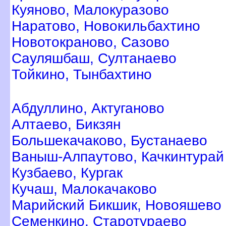
Куяново, Малокуразово
Наратово, Новокильбахтино
Новотокраново, Сазово
Сауляшбаш, Султанаево
Тойкино, Тынбахтино
Абдуллино, Актуганово
Алтаево, Бикзян
Большекачаково, Бустанаево
аныш-Алпаутово, Качкинтурай
Кузбаево, Кургак
Кучаш, Малокачаково
Марийский Бикшик, Новояшево
Семенкино, Старотураево