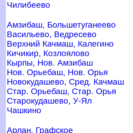
Чилибеево
Амзибаш, Большетуганеево
асильево, Ведресево
ерхний Качмаш, Калегино
Кичикир, Козлоялово
Кырпы, Нов. Амзибаш
Нов. Орьебаш, Нов. Орья
Новокудашево, Сред. Качмаш
Стар. Орьебаш, Стар. Орья
Старокудашево, У-Ял
Чашкино
Арлан, Графское