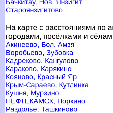
Бачкитау, Нов. Янзигит
Староянзигитово
На карте с расстояниями по 
ородами, посёлками и сёлам
Акинеево, Бол. Амзя
оробьево, Зубовка
Кадреково, Кангулово
Караково, Карякино
Кояново, Красный Яр
Крым-Сараево, Кутлинка
Кушня, Мурзино
НЕФТЕКАМСК, Норкино
Раздолье, Ташкиново