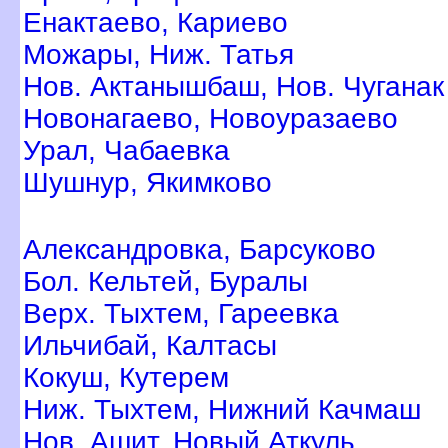
Енактаево, Кариево
Можары, Ниж. Татья
Нов. Актанышбаш, Нов. Чуганак
Новонагаево, Новоуразаево
Урал, Чабаевка
Шушнур, Якимково
Александровка, Барсуково
Бол. Кельтей, Буралы
ерх. Тыхтем, Гареевка
Ильчибай, Калтасы
Кокуш, Кутерем
Ниж. Тыхтем, Нижний Качмаш
Нов. Ашит, Новый Аткуль