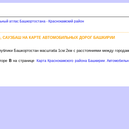
ьный атлас Башкортостана - Краснокамский район
, САУЗБАШ НА КАРТЕ АВТОМОБИЛЬНЫХ ДОРОГ БАШКИРИИ
публики Башкортостан масштаба 1см:2км с расстояниями между городам
кторе
на странице
Карта Краснокамского района Башкирии. Автомобильн