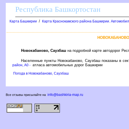
Республика Башкортостан
/
Карта Башкирии
Карта Краснокамского района Башкирии. Автомобил
НОВОКАБАНОВО
Новокабаново, Саузбаш
на подробной карте автодорог Рес
Населенные пункты Новокабаново, Саузбаш показаны в се
атласа автомобильных дорог Башкирии
район, A0 -
Погода в Новокабаново, Саузбаш
info@bashkiria-map.ru
се отзывы присылайте на