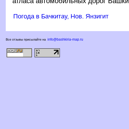
атласа автомобильных дорог Башк
Погода в Бачкитау, Нов. Янзигит
info@bashkiria-map.ru
се отзывы присылайте на