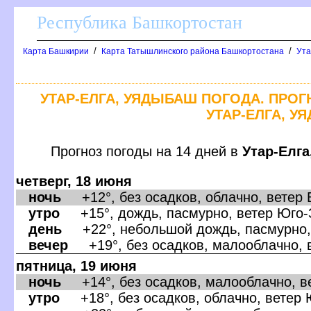
Республика Башкортостан
/
/
Карта Башкирии
Карта Татышлинского района Башкортостана
Ута
УТАР-ЕЛГА, УЯДЫБАШ ПОГОДА. ПРОГ
УТАР-ЕЛГА, У
Прогноз погоды на 14 дней
Утар-Елг
четверг, 18 июня
ночь
+12°, без осадков, облачно, ветер 
утро
+15°, дождь, пасмурно, ветер Юго-
день
+22°, небольшой дождь, пасмурно, 
ечер
+19°, без осадков, малооблачно, в
пятница, 19 июня
ночь
+14°, без осадков, малооблачно, ве
утро
+18°, без осадков, облачно, ветер 