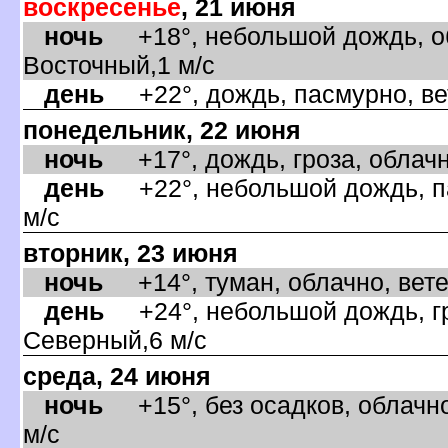
оскресенье
, 21 июня
ночь
+18°, небольшой дождь, об
осточный,1 м/с
день
+22°, дождь, пасмурно, вет
понедельник, 22 июня
ночь
+17°, дождь, гроза, облачн
день
+22°, небольшой дождь, па
м/с
торник, 23 июня
ночь
+14°, туман, облачно, вете
день
+24°, небольшой дождь, гро
Северный,6 м/с
среда, 24 июня
ночь
+15°, без осадков, облачно
м/с