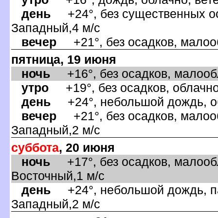
день
+24°, без существенных оса
Западный,4 м/с
ечер
+21°, без осадков, малооб
пятница, 19 июня
ночь
+16°, без осадков, малообл
утро
+19°, без осадков, облачно
день
+24°, небольшой дождь, об
ечер
+21°, без осадков, малооб
Западный,2 м/с
суббота
, 20 июня
ночь
+17°, без осадков, малообл
осточный,1 м/с
день
+24°, небольшой дождь, па
Западный,2 м/с