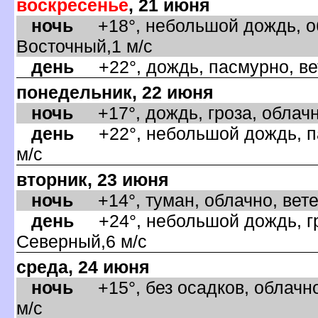
оскресенье
, 21 июня
ночь
+18°, небольшой дождь, об
осточный,1 м/с
день
+22°, дождь, пасмурно, вет
понедельник, 22 июня
ночь
+17°, дождь, гроза, облачн
день
+22°, небольшой дождь, па
м/с
торник, 23 июня
ночь
+14°, туман, облачно, вете
день
+24°, небольшой дождь, гро
Северный,6 м/с
среда, 24 июня
ночь
+15°, без осадков, облачно
м/с