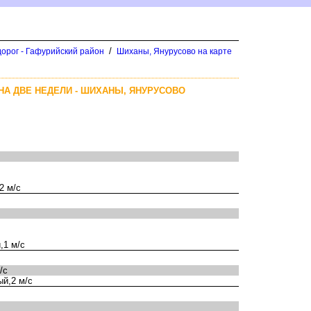
/
орог - Гафурийский район
Шиханы, Янурусово на карте
НА ДВЕ НЕДЕЛИ - ШИХАНЫ, ЯНУРУСОВО
2 м/с
,1 м/с
/с
й,2 м/с