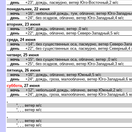
день
+23°, дождь, пасмурно, ветер Юго-Восточный,2 м/с
понедельник, 22 июня
ночь
+16°, небольшой дождь, тум, облачно, ветер Юго-Западный
день
+24°, без осадков, облачно, ветер Юго-Западный,4 м/с
торник, 23 июня
ночь
+14°, дождь, облачно, ветер ,0 м/с
день
+22°, дождь, облачно, ветер Северо-Западный,5 м/с
среда, 24 июня
ночь
+14°, без существенных оса, пасмурно, ветер Северо-Запа
день
+22°, без существенных оса, пасмурно, ветер Северный,4 
четверг, 25 июня
ночь
+15°, без существенных оса, облачно, ветер ,0 м/с
день
+25°, без осадков, облачно, ветер Юго-Западный,3 м/с
пятница, 26 июня
ночь
+16°, дождь, облачно, ветер Южный,5 м/с
день
+24°, дождь, гроза, малооблачно, ветер Юго-Западный,6 м
суббота
, 27 июня
ночь
+12°, небольшой дождь, облачно, ветер Южный,2 м/с
день
+24°, дождь, гроза, малооблачно, ветер Юго-Западный,5 м
,
°, , , ветер м/с
°, , , ветер м/с
,
°, , , ветер м/с
°, , , ветер м/с
,