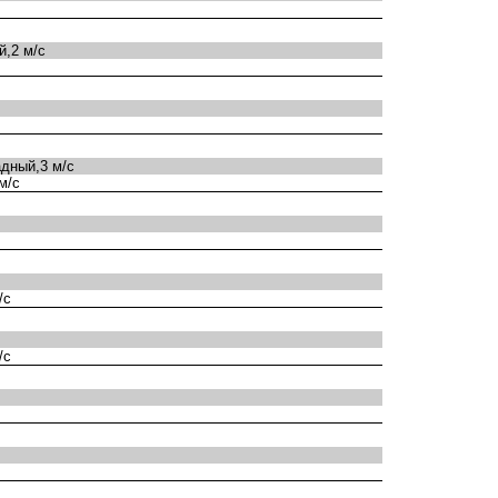
,2 м/с
дный,3 м/с
м/с
/с
/с