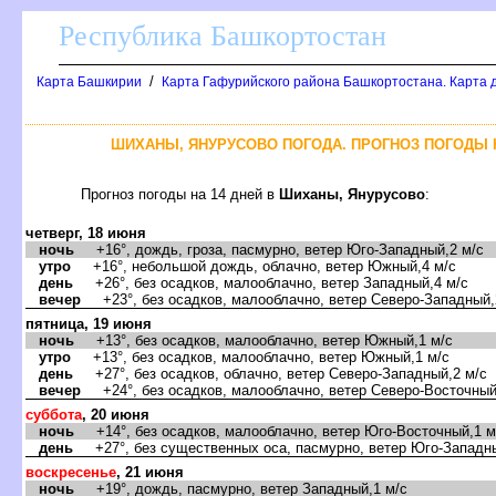
Республика Башкортостан
/
Карта Башкирии
Карта Гафурийского района Башкортостана. Карта д
ШИХАНЫ, ЯНУРУСОВО ПОГОДА. ПРОГНОЗ ПОГОДЫ 
Прогноз погоды на 14 дней
Шиханы, Янурусово
:
четверг, 18 июня
ночь
+16°, дождь, гроза, пасмурно, ветер Юго-Западный,2 м/с
утро
+16°, небольшой дождь, облачно, ветер Южный,4 м/с
день
+26°, без осадков, малооблачно, ветер Западный,4 м/с
ечер
+23°, без осадков, малооблачно, ветер Северо-Западный,
пятница, 19 июня
ночь
+13°, без осадков, малооблачно, ветер Южный,1 м/с
утро
+13°, без осадков, малооблачно, ветер Южный,1 м/с
день
+27°, без осадков, облачно, ветер Северо-Западный,2 м/с
ечер
+24°, без осадков, малооблачно, ветер Северо-Восточный
суббота
, 20 июня
ночь
+14°, без осадков, малооблачно, ветер Юго-Восточный,1 м
день
+27°, без существенных оса, пасмурно, ветер Юго-Западны
оскресенье
, 21 июня
ночь
+19°, дождь, пасмурно, ветер Западный,1 м/с