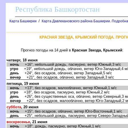
Республика Башкортостан
/
Карта Башкирии
Карта Давлекановского района Башкирии. Подробна
КРАСНАЯ ЗВЕЗДА, КРЫМСКИЙ ПОГОДА. ПРОГН
Прогноз погоды на 14 дней
Красная Звезда, Крымский
:
четверг, 18 июня
ночь
+16°, небольшой дождь, пасмурно, ветер Южный,3 м/с
утро
+19°, небольшой дождь, облачно, ветер Юго-Западный,4 м
день
+24°, без осадков, облачно, ветер Западный,5 м/с
ечер
+21°, без осадков, облачно, ветер Западный,3 м/с
пятница, 19 июня
ночь
+13°, без осадков, малооблачно, ветер Южный,1 м/с
утро
+18°, без осадков, пасмурно, ветер Южный,2 м/с
день
+26°, без существенных оса, облачно, ветер Северный,3 м
ечер
+22°, без осадков, малооблачно, ветер Юго-Западный,2 м
суббота
, 20 июня
ночь
+15°, без осадков, облачно, ветер Юго-Восточный,1 м/с
день
+25°, небольшой дождь, пасмурно, ветер Северо-Западный
оскресенье
, 21 июня
ночь
+18°, дождь, пасмурно, ветер Южный,1 м/с