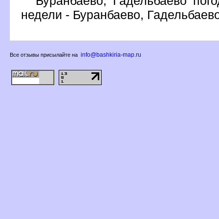
Буранбаево, Гадельбаево пого
недели - Буранбаево, Гадельбаев
info@bashkiria-map.ru
се отзывы присылайте на