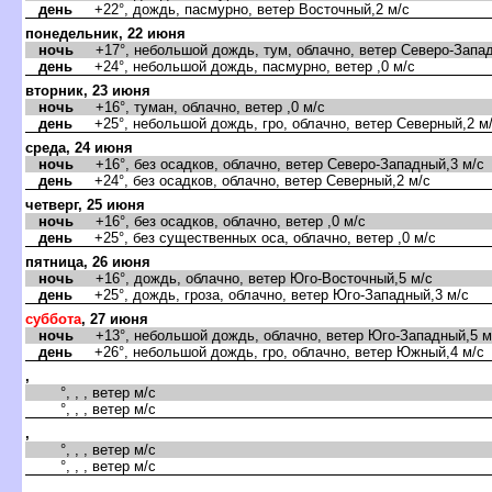
день
+22°, дождь, пасмурно, ветер Восточный,2 м/с
понедельник, 22 июня
ночь
+17°, небольшой дождь, тум, облачно, ветер Северо-Запад
день
+24°, небольшой дождь, пасмурно, ветер ,0 м/с
торник, 23 июня
ночь
+16°, туман, облачно, ветер ,0 м/с
день
+25°, небольшой дождь, гро, облачно, ветер Северный,2 м
среда, 24 июня
ночь
+16°, без осадков, облачно, ветер Северо-Западный,3 м/с
день
+24°, без осадков, облачно, ветер Северный,2 м/с
четверг, 25 июня
ночь
+16°, без осадков, облачно, ветер ,0 м/с
день
+25°, без существенных оса, облачно, ветер ,0 м/с
пятница, 26 июня
ночь
+16°, дождь, облачно, ветер Юго-Восточный,5 м/с
день
+25°, дождь, гроза, облачно, ветер Юго-Западный,3 м/с
суббота
, 27 июня
ночь
+13°, небольшой дождь, облачно, ветер Юго-Западный,5 м
день
+26°, небольшой дождь, гро, облачно, ветер Южный,4 м/с
,
°, , , ветер м/с
°, , , ветер м/с
,
°, , , ветер м/с
°, , , ветер м/с
,