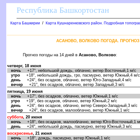
Республика Башкортостан
/
Карта Башкирии
Карта Кушнаренковского район. Подробная топогра
АСАНОВО, ВОЛКОВО ПОГОДА. ПРОГНОЗ
Прогноз погоды на 14 дней
Асаново, Волково
:
четверг, 18 июня
ночь
+17°, небольшой дождь, облачно, ветер Восточный,1 м/с
утро
+18°, небольшой дождь, гро, пасмурно, ветер Южный,4 м/с
день
+24°, без осадков, облачно, ветер Юго-Западный,4 м/с
ечер
+21°, без осадков, облачно, ветер Западный,3 м/с
пятница, 19 июня
ночь
+17°, без осадков, облачно, ветер Южный,1 м/с
утро
+19°, без осадков, облачно, ветер Южный,2 м/с
день
+24°, без осадков, облачно, ветер Северо-Западный,3 м/с
ечер
+24°, без осадков, малооблачно, ветер Южный,1 м/с
суббота
, 20 июня
ночь
+18°, без осадков, малооблачно, ветер Юго-Восточный,1 м
день
+24°, небольшой дождь, пасмурно, ветер Южный,3 м/с
оскресенье
, 21 июня
ночь
+18°, дождь, пасмурно, ветер Южный,1 м/с