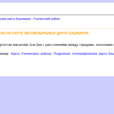
ская карта Башкирии - Учалинский район
ВО НА КАРТЕ АВТОМОБИЛЬНЫХ ДОРОГ БАШКИРИИ
ортостан масштаба 1см:2км с расстояниями между городами, поселками 
анице
Карта Учалинского района. Подробная топографическая карта Баш