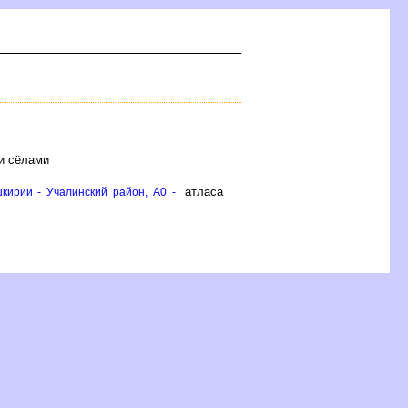
и сёлами
атласа
кирии - Учалинский район, A0 -