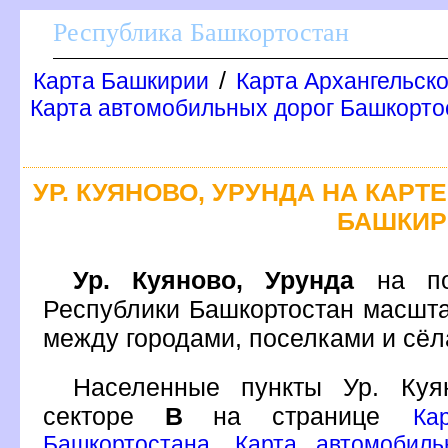
Республика Башкортостан
/
Карта Башкирии
Карта Архангельск
Карта автомобильных дорог Башкортос
УР. КУЯНОВО, УРУНДА НА КАР
БАШКИР
Ур. Куяново, Урунда
на по
Республики Башкортостан масшта
между городами, поселками и сё
Населенные пункты Ур. Ку
секторе
на странице
Ка
Башкортостана. Карта автомобил