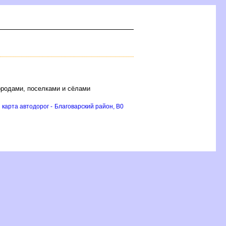
ородами, поселками и сёлами
карта автодорог - Благоварский район, B0