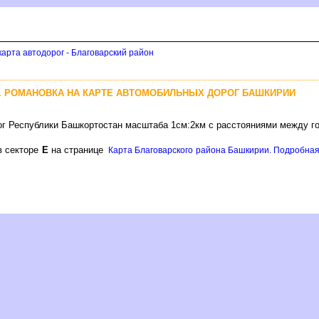
арта автодорог - Благоварский район
УР. РОМАНОВКА НА КАРТЕ АВТОМОБИЛЬНЫХ ДОРОГ БАШКИРИИ
ог Республики Башкортостан масштаба 1см:2км с расстояниями между г
в секторе
Е
на странице
Карта Благоварского района Башкирии. Подробная 