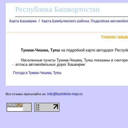
Республика Башкортостан
/
Карта Башкирии
Карта Бижбулякского района. Подробная автомобил
ТУКМАК-ЧИШМ
Тукмак-Чишма, Туяш
на подробной карте автодорог Респуб
Населенные пункты Тукмак-Чишма, Туяш показаны в сектор
атласа автомобильных дорог Башкирии
-
Погода в Тукмак-Чишма, Туяш
info@bashkiria-map.ru
се отзывы присылайте на