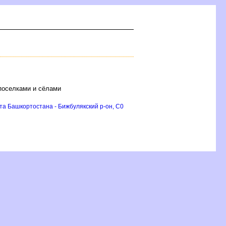
поселками и сёлами
а Башкортостана - Бижбулякский р-он, C0