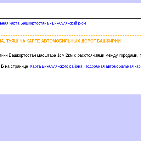
ьная карта Башкортостана - Бижбулякский р-он
А, ТУЯШ НА КАРТЕ АВТОМОБИЛЬНЫХ ДОРОГ БАШКИРИИ
лики Башкортостан масштаба 1см:2км с расстояниями между городами, 
е
Б
на странице
Карта Бижбулякского района. Подробная автомобильная карт