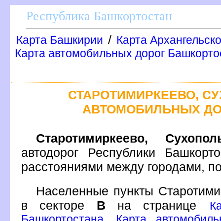
Республика Башкортостан
/
Карта Башкирии
Карта Архангельск
Карта автомобильных дорог Башкортос
СТАРОТИМИРКЕЕВО, СУ
АВТОМОБИЛЬНЫХ ДО
Старотимиркеево, Сухопол
автодорог Республики Башкорт
расстояниями между городами, п
Населенные пункты Старотими
секторе
на странице
К
Башкортостана. Карта автомобил