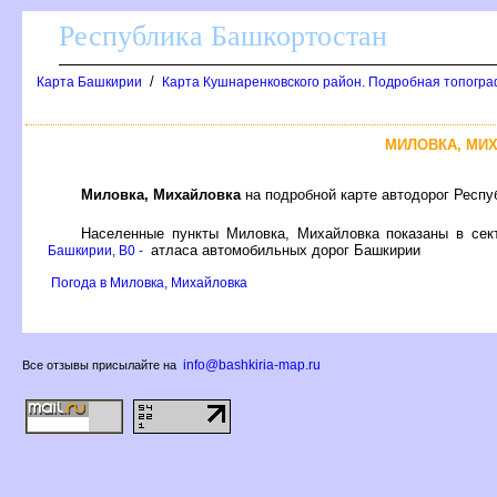
Республика Башкортостан
/
Карта Башкирии
Карта Кушнаренковского район. Подробная топогра
МИЛОВКА, МИ
Миловка, Михайловка
на подробной карте автодорог Респу
Населенные пункты Миловка, Михайловка показаны в се
атласа автомобильных дорог Башкирии
Башкирии, B0 -
Погода в Миловка, Михайловка
info@bashkiria-map.ru
се отзывы присылайте на