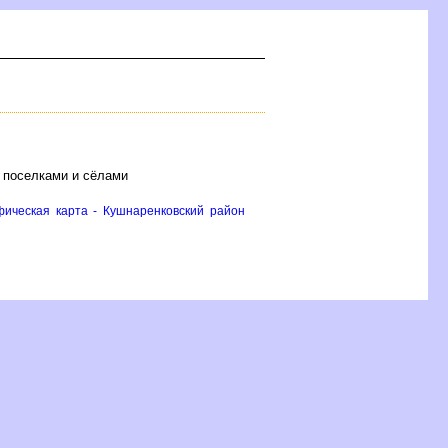
 поселками и сёлами
фическая карта - Кушнаренковский район