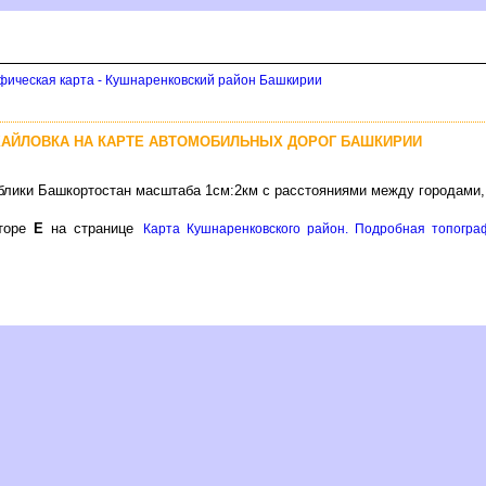
фическая карта - Кушнаренковский район Башкирии
ХАЙЛОВКА НА КАРТЕ АВТОМОБИЛЬНЫХ ДОРОГ БАШКИРИИ
блики Башкортостан масштаба 1см:2км с расстояниями между городами,
кторе
Е
на странице
Карта Кушнаренковского район. Подробная топогра