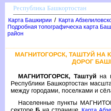
Республика Башкортостан
/
Карта Башкирии
Карта Абзелиловск
Подробная топографическа карта Баш
район
МАГНИТОГОРСК, ТАШТУЙ НА
ДОРОГ БАШ
МАГНИТОГОРСК, Таштуй
на п
Республики Башкортостан масшта
между городами, поселками и сё
Населенные пункты МАГНИТО
секторе
Б
на странице
Карта Абз