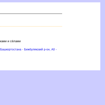
ками и сёлами
Башкортостана - Бижбулякский р-он, A0 -