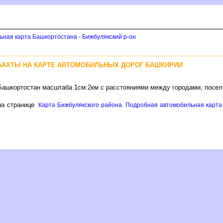
ьная карта Башкортостана - Бижбулякский р-он
БАХТЫ НА КАРТЕ АВТОМОБИЛЬНЫХ ДОРОГ БАШКИРИИ
 Башкортостан масштаба 1см:2км с расстояниями между городами, посел
а странице
Карта Бижбулякского района. Подробная автомобильная карта 