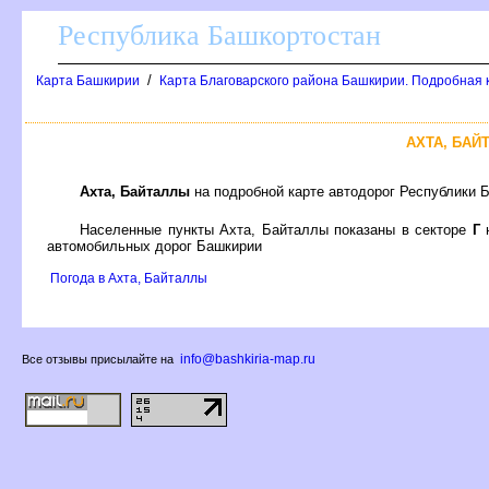
Республика Башкортостан
/
Карта Башкирии
Карта Благоварского района Башкирии. Подробная к
АХТА, БАЙ
Ахта, Байталлы
на подробной карте автодорог Республики 
Населенные пункты Ахта, Байталлы показаны в секторе
Г
н
автомобильных дорог Башкирии
Погода в Ахта, Байталлы
info@bashkiria-map.ru
се отзывы присылайте на