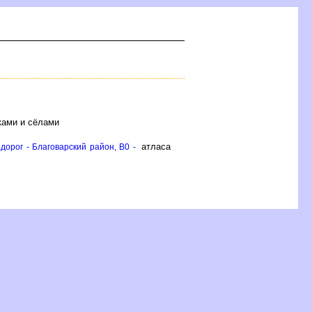
ками и сёлами
атласа
орог - Благоварский район, B0 -