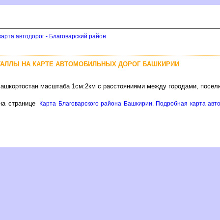
арта автодорог - Благоварский район
ТАЛЛЫ НА КАРТЕ АВТОМОБИЛЬНЫХ ДОРОГ БАШКИРИИ
Башкортостан масштаба 1см:2км с расстояниями между городами, посел
а странице
Карта Благоварского района Башкирии. Подробная карта автод